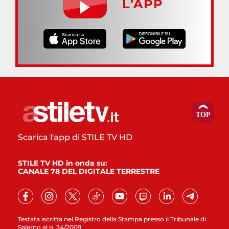
L’APP
Scarica l'app di STILE TV HD
STILE TV HD in onda su:
CANALE 78 DEL DIGITALE TERRESTRE
Testata iscritta nel Registro della Stampa presso il Tribunale di
Salerno al n. 34/2009