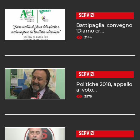
SERVIZI
Battipaglia, convegno
'Diamo cr...
3144
SERVIZI
Politiche 2018, appello
al voto...
3579
SERVIZI