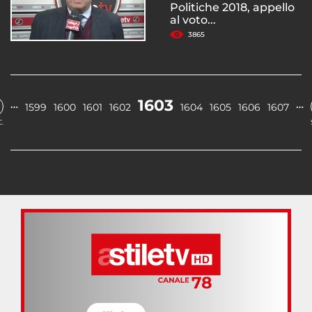
Politiche 2018, appello
al voto...
3865
1603
…
…
1599
1600
1601
1602
1604
1605
1606
1607
.