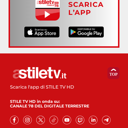
SCARICA
L’APP
Scarica l'app di STILE TV HD
STILE TV HD in onda su:
CANALE 78 DEL DIGITALE TERRESTRE