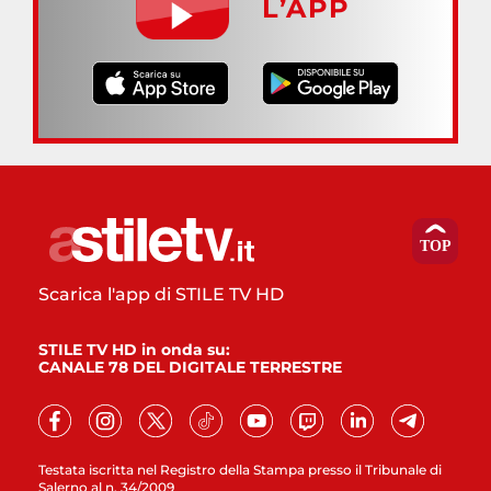
L’APP
Scarica l'app di STILE TV HD
STILE TV HD in onda su:
CANALE 78 DEL DIGITALE TERRESTRE
Testata iscritta nel Registro della Stampa presso il Tribunale di
Salerno al n. 34/2009