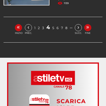
1139
«
»
‹
›
4
…
1
2
3
5
6
7
8
INIZIO
PREC.
SUCC.
FINE
SCARICA