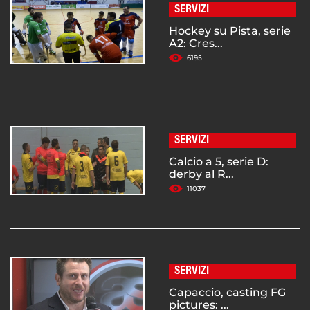
SERVIZI
Hockey su Pista, serie
A2: Cres...
6195
SERVIZI
Calcio a 5, serie D:
derby al R...
11037
SERVIZI
Capaccio, casting FG
pictures: ...