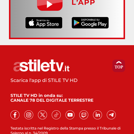
L’APP
Scarica l'app di STILE TV HD
STILE TV HD in onda su:
CANALE 78 DEL DIGITALE TERRESTRE
Testata iscritta nel Registro della Stampa presso il Tribunale di
Salerno al n. 34/2009