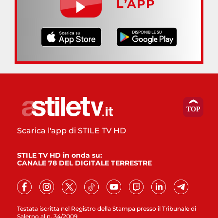
L’APP
Scarica l'app di STILE TV HD
STILE TV HD in onda su:
CANALE 78 DEL DIGITALE TERRESTRE
Testata iscritta nel Registro della Stampa presso il Tribunale di
Salerno al n. 34/2009