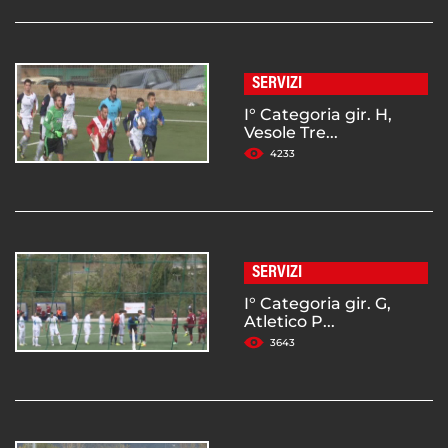
SERVIZI
I° Categoria gir. H,
Vesole Tre...
4233
SERVIZI
I° Categoria gir. G,
Atletico P...
3643