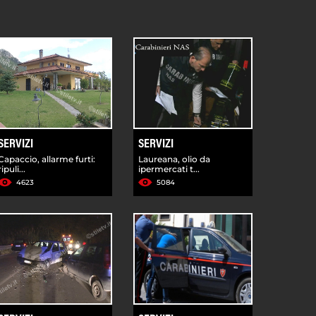
SERVIZI
SERVIZI
Capaccio, allarme furti:
Laureana, olio da
ripuli...
ipermercati t...
4623
5084