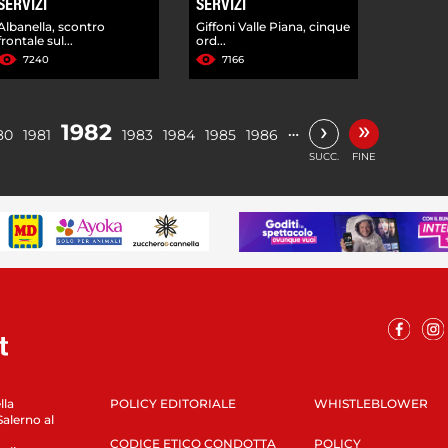
SERVIZI
SERVIZI
Albanella, scontro
Giffoni Valle Piana, cinque
frontale sul...
ord...
7240
7166
»
›
1982
…
80
1981
1983
1984
1985
1986
SUCC.
FINE
lla
POLICY EDITORIALE
WHISTLEBLOWER
Salerno al
CODICE ETICO CONDOTTA
POLICY