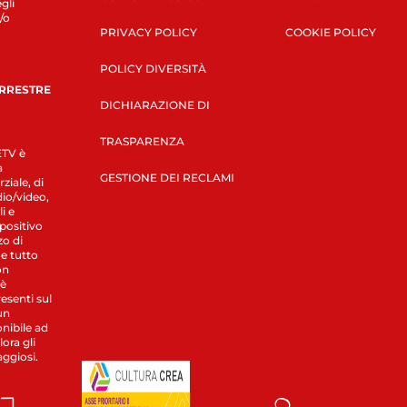
gli
/o
PRIVACY POLICY
COOKIE POLICY
POLICY DIVERSITÀ
ERRESTRE
DICHIARAZIONE DI
TRASPARENZA
LETV è
a
GESTIONE DEI RECLAMI
ziale, di
dio/video,
i e
spositivo
zo di
 e tutto
on
 è
esenti sul
un
nibile ad
ora gli
aggiosi.