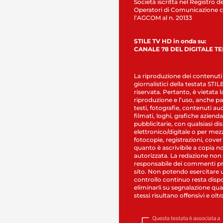
Società iscritta nel Registro de
Operatori di Comunicazione c
l’AGCOM al n. 20133
STILE TV HD in onda su:
CANALE 78 DEL DIGITALE T
La riproduzione dei contenuti
giornalistici della testata STI
riservata. Pertanto, è vietata l
riproduzione e l’uso, anche par
testi, fotografie, contenuti au
filmati, loghi, grafiche aziendal
pubblicitarie, con qualsiasi di
elettronico/digitale o per mez
fotocopie, registrazioni, cover
quanto è ascrivibile a copia n
autorizzata. La redazione non
responsabile dei commenti pr
sito. Non potendo esercitare 
controllo continuo resta dispo
eliminarli su segnalazione qual
stessi risultano offensivi e oltr