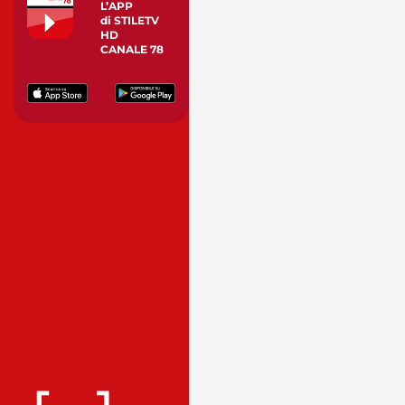
L’APP
di STILETV
HD
CANALE 78