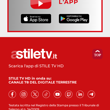
L’APP
Scarica l'app di STILE TV HD
STILE TV HD in onda su:
CANALE 78 DEL DIGITALE TERRESTRE
Testata iscritta nel Registro della Stampa presso il Tribunale di
Salerno al n. 34/2009