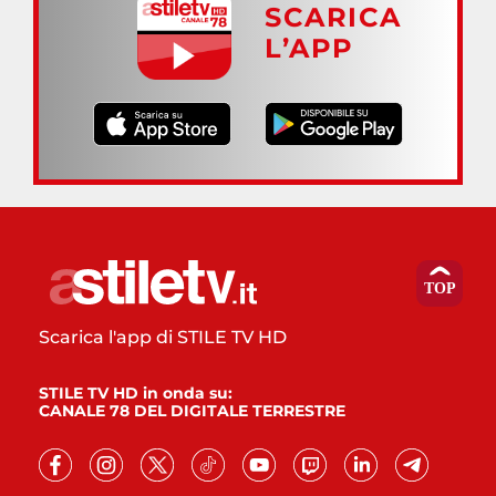
SCARICA
L’APP
Scarica l'app di STILE TV HD
STILE TV HD in onda su:
CANALE 78 DEL DIGITALE TERRESTRE