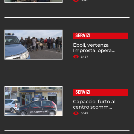
6945
SERVIZI
Eboli, vertenza
Improsta: opera...
6457
SERVIZI
Capaccio, furto al
centro scomm...
5842