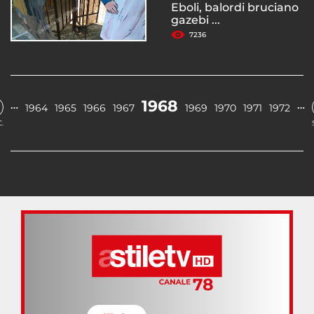
Eboli, balordi bruciano
gazebi ...
7236
1968
…
…
1964
1965
1966
1967
1969
1970
1971
1972
.