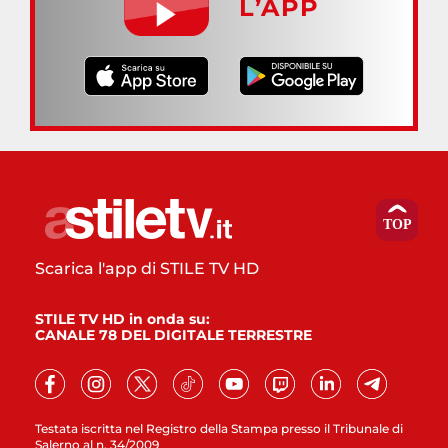
L’APP
Scarica l'app di STILE TV HD
STILE TV HD in onda su:
CANALE 78 DEL DIGITALE TERRESTRE
Testata iscritta nel Registro della Stampa presso il Tribunale di
Salerno al n. 34/2009