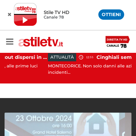
Stile TV HD
OTTIENI
Canale 78
Tramonti, 19 scout dispersi in montagna salvati dai vigili del fuoco
ATTUALITÀ
12:55
ime luci
MONTECORICE. Non solo danni alle aziende agric
incidenti...