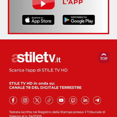
L’APP
Scarica l'app di STILE TV HD
STILE TV HD in onda su:
CANALE 78 DEL DIGITALE TERRESTRE
Testata iscritta nel Registro della Stampa presso il Tribunale di
Salerno al n. 34/2009