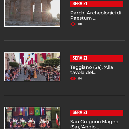
SERVIZI
Parchi Archeologici di
Paestum ...
110
SERVIZI
Teggiano (Sa), 'Alla
tavola del...
114
SERVIZI
San Gregorio Magno
(Sa), 'Angio...