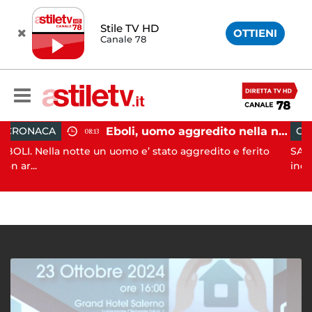
Stile TV HD
OTTIENI
Canale 78
Eboli, uomo aggredito nella notte: indagini in corso
CRONACA
08:13
08:09
te un uomo e’ stato aggredito e ferito
SALERNO. L’ANPANA O
incendi...