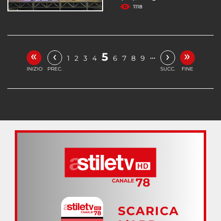
1118
«
»
‹
›
5
…
1
2
3
4
6
7
8
9
INIZIO
PREC.
SUCC.
FINE
SCARICA