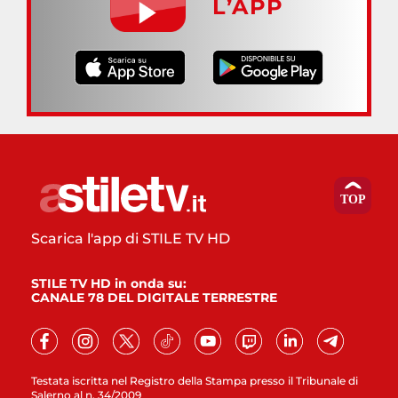
L’APP
Scarica l'app di STILE TV HD
STILE TV HD in onda su:
CANALE 78 DEL DIGITALE TERRESTRE
Testata iscritta nel Registro della Stampa presso il Tribunale di
Salerno al n. 34/2009