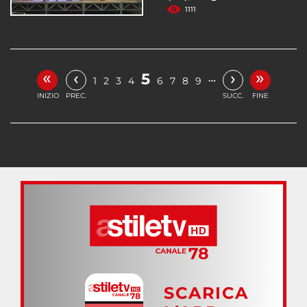
1111
«
»
‹
›
5
…
1
2
3
4
6
7
8
9
INIZIO
PREC.
SUCC.
FINE
SCARICA