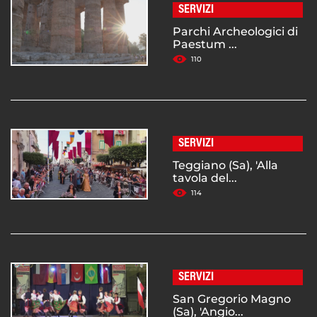
SERVIZI
Parchi Archeologici di
Paestum ...
110
SERVIZI
Teggiano (Sa), 'Alla
tavola del...
114
SERVIZI
San Gregorio Magno
(Sa), 'Angio...