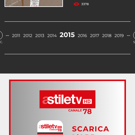
3378
2015
…
…
2011
2012
2013
2014
2016
2017
2018
2019
C.
S
SCARICA