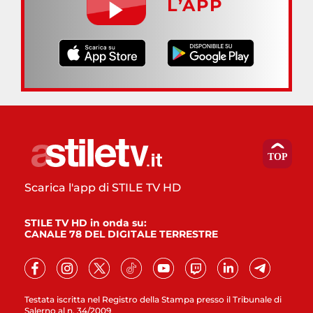
L’APP
Scarica l'app di STILE TV HD
STILE TV HD in onda su:
CANALE 78 DEL DIGITALE TERRESTRE
Testata iscritta nel Registro della Stampa presso il Tribunale di
Salerno al n. 34/2009