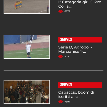
I° Categoria gir. G, Pro
Collia...
6377
SERVIZI
Serie D, Agropoli-
Marcianise 1-...
4267
SERVIZI
Capaccio, boom di
iscritti al c...
7591