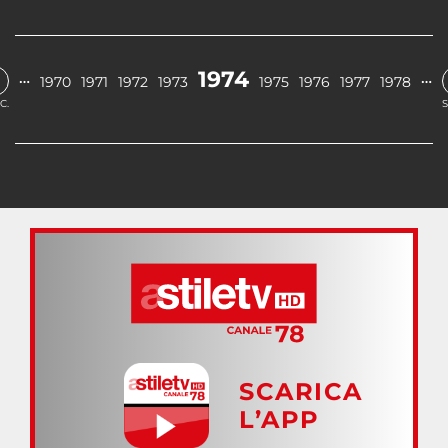
1974
…
…
1970
1971
1972
1973
1975
1976
1977
1978
C.
S
SCARICA
L’APP