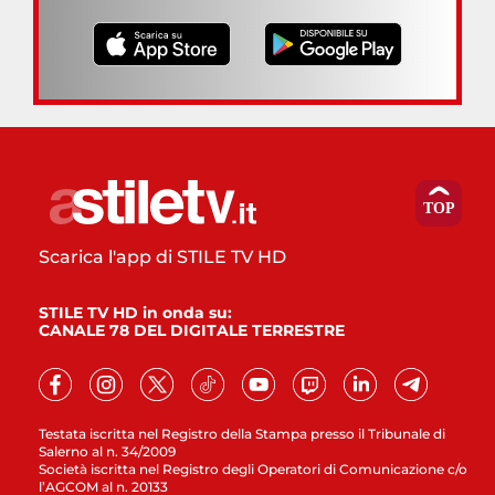
Scarica l'app di STILE TV HD
STILE TV HD in onda su:
CANALE 78 DEL DIGITALE TERRESTRE
Testata iscritta nel Registro della Stampa presso il Tribunale di
Salerno al n. 34/2009
Società iscritta nel Registro degli Operatori di Comunicazione c/o
l’AGCOM al n. 20133