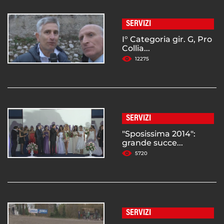
SERVIZI
I° Categoria gir. G, Pro
Collia...
12275
SERVIZI
"Sposissima 2014":
grande succe...
5720
SERVIZI