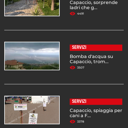
Capaccio, sorprende
ladri che g...
4491
SERVIZI
Bomba d'acqua su
Capaccio, trom...
3507
SERVIZI
Capaccio, spiaggia per
cani a F...
3378