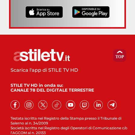
Scarica l'app di STILE TV HD
STILE TV HD in onda su:
CANALE 78 DEL DIGITALE TERRESTRE
Testata iscritta nel Registro della Stampa presso il Tribunale di
Salerno al n. 34/2009
Società iscritta nel Registro degli Operatori di Comunicazione c/o
l’AGCOM al n. 20133