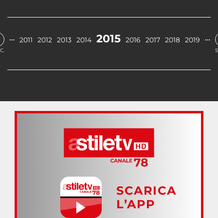
2015
…
…
2011
2012
2013
2014
2016
2017
2018
2019
C.
S
SCARICA
L’APP