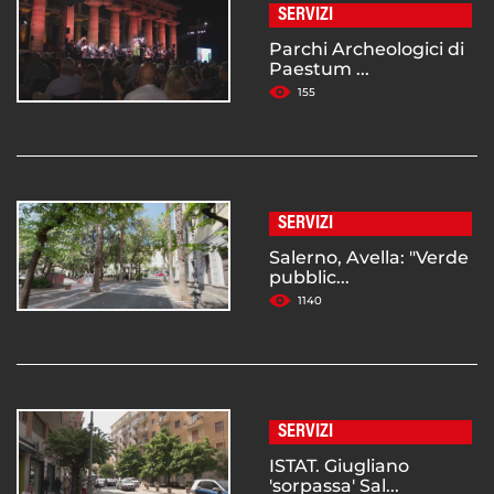
SERVIZI
Parchi Archeologici di
Paestum ...
155
SERVIZI
Salerno, Avella: "Verde
pubblic...
1140
SERVIZI
ISTAT. Giugliano
'sorpassa' Sal...