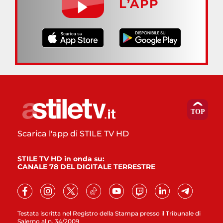
L’APP
Scarica l'app di STILE TV HD
STILE TV HD in onda su:
CANALE 78 DEL DIGITALE TERRESTRE
Testata iscritta nel Registro della Stampa presso il Tribunale di
Salerno al n. 34/2009