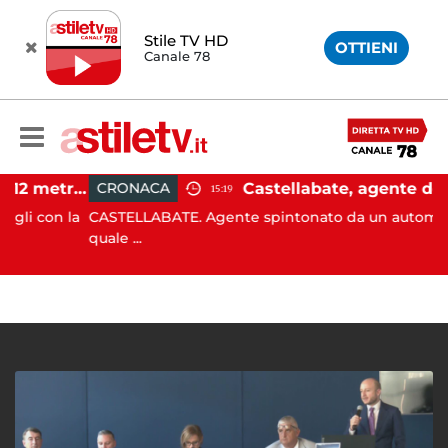
Stile TV HD
OTTIENI
Canale 78
Castellabate, barca di 12 metri resta incastrata sugli scogli: salvate 9 persone
CRONACA
15:19
con la
CASTELLABATE. Agente spintonato da un automobilista
quale ...