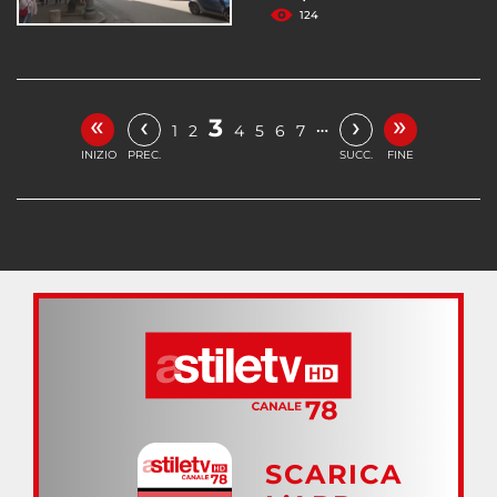
124
«
»
‹
›
3
…
1
2
4
5
6
7
INIZIO
PREC.
SUCC.
FINE
SCARICA