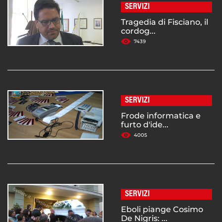
SERVIZI
Tragedia di Fisciano, il
cordog...
7439
SERVIZI
Frode informatica e
furto d'ide...
4005
SERVIZI
Eboli piange Cosimo
De Nigris: ...