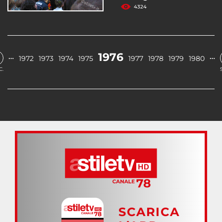
4324
1976
…
…
1972
1973
1974
1975
1977
1978
1979
1980
C.
SCARICA