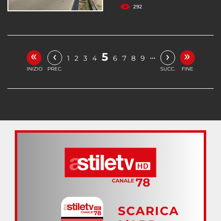
292
«
»
‹
›
5
…
1
2
3
4
6
7
8
9
INIZIO
PREC.
SUCC.
FINE
SCARICA