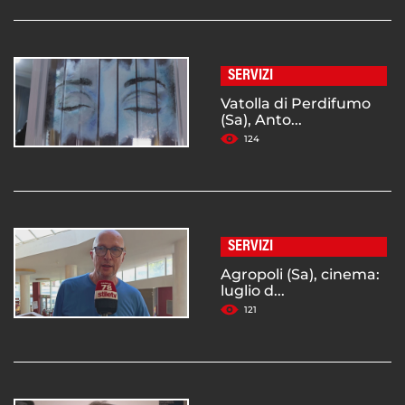
SERVIZI
Vatolla di Perdifumo
(Sa), Anto...
124
SERVIZI
Agropoli (Sa), cinema:
luglio d...
121