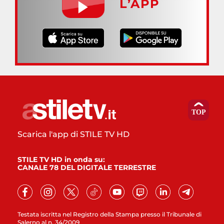
L’APP
Scarica l'app di STILE TV HD
STILE TV HD in onda su:
CANALE 78 DEL DIGITALE TERRESTRE
Testata iscritta nel Registro della Stampa presso il Tribunale di
Salerno al n. 34/2009