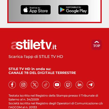
Scarica l'app di STILE TV HD
STILE TV HD in onda su:
CANALE 78 DEL DIGITALE TERRESTRE
Testata iscritta nel Registro della Stampa presso il Tribunale di
Salerno al n. 34/2009
Società iscritta nel Registro degli Operatori di Comunicazione c/o
l’AGCOM al n. 20133