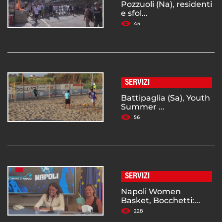
Pozzuoli (Na), residenti
e sfol...
45
SERVIZI
Battipaglia (Sa), Youth
Summer ...
56
SERVIZI
Napoli Women
Basket, Bocchetti:...
228