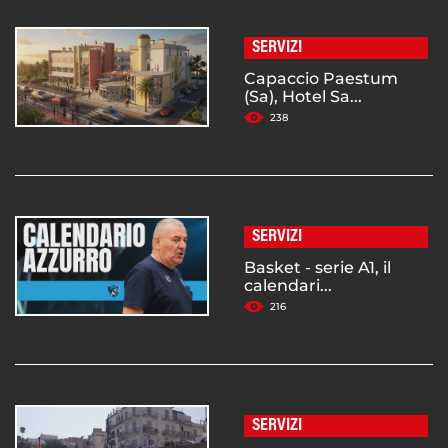
SERVIZI
Capaccio Paestum
(Sa), Hotel Sa...
238
SERVIZI
Basket - serie A1, il
calendari...
216
SERVIZI