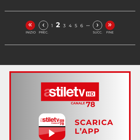
«
»
‹
›
2
…
1
3
4
5
6
INIZIO
PREC.
SUCC.
FINE
SCARICA
L’APP