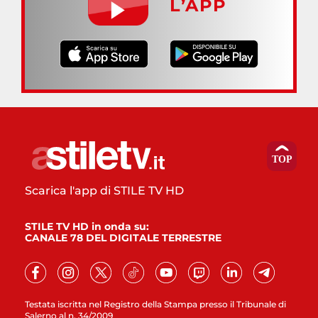
L’APP
Scarica l'app di STILE TV HD
STILE TV HD in onda su:
CANALE 78 DEL DIGITALE TERRESTRE
Testata iscritta nel Registro della Stampa presso il Tribunale di
Salerno al n. 34/2009