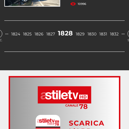
10996
1828
…
…
1824
1825
1826
1827
1829
1830
1831
1832
C.
SCARICA