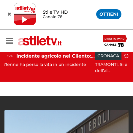
Stile TV HD
OTTIENI
Canale 78
Incidente agricolo nel Cilento: trattore si ribalta, muore 71enne
CRONACA
15:14
la vita in un incidente
TRAMONTI. Si è conclusa con succes
dell’al...