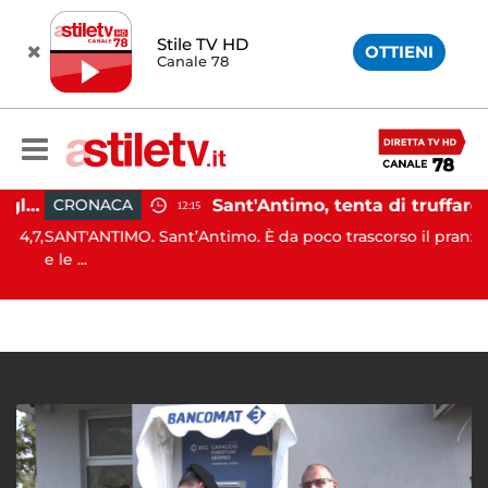
Stile TV HD
OTTIENI
Canale 78
Campi Flegrei, aumentano gli sfollati e infuria lo scontro politico
Sant'Antimo, tenta di truffare anziana: 16enne denunciato dai carabinieri
CRONACA
12:15
4,7,
SANT'ANTIMO. Sant’Antimo. È da poco trascorso il pranzo
e le ...