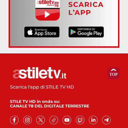
SCARICA
L’APP
Scarica l'app di STILE TV HD
STILE TV HD in onda su:
CANALE 78 DEL DIGITALE TERRESTRE