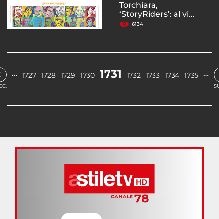
Torchiara,
‘StoryRiders’: al vi...
6134
‹
1731
…
…
1727
1728
1729
1730
1732
1733
1734
1735
EC.
S