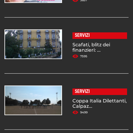
3857
SERVIZI
Scafati, blitz dei
finanzieri: ...
7595
SERVIZI
Coppa Italia Dilettanti,
Calpaz...
9499