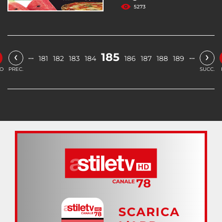
5273
‹
›
185
…
…
181
182
183
184
186
187
188
189
IO
PREC.
SUCC.
SCARICA