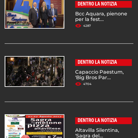
DENTRO LA NOTIZIA
Bcc Aquara, pienone
per la fest...
4287
DENTRO LA NOTIZIA
Capaccio Paestum,
'Big Bros Par...
4704
DENTRO LA NOTIZIA
Altavilla Silentina,
'Sagra del...