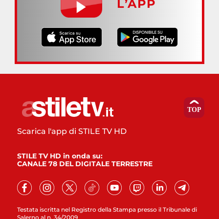
L’APP
Scarica l'app di STILE TV HD
STILE TV HD in onda su:
CANALE 78 DEL DIGITALE TERRESTRE
Testata iscritta nel Registro della Stampa presso il Tribunale di
Salerno al n. 34/2009