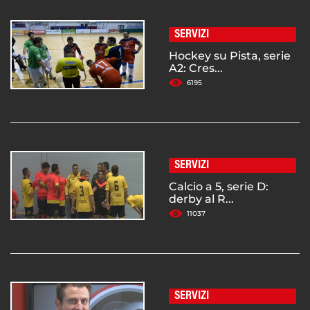
SERVIZI
Hockey su Pista, serie
A2: Cres...
6195
SERVIZI
Calcio a 5, serie D:
derby al R...
11037
SERVIZI