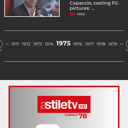
Capaccio, casting FG
pictures: ...
10512
1975
…
…
1971
1972
1973
1974
1976
1977
1978
1979
C.
S