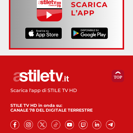
SCARICA
L’APP
Scarica l'app di STILE TV HD
STILE TV HD in onda su:
CANALE 78 DEL DIGITALE TERRESTRE