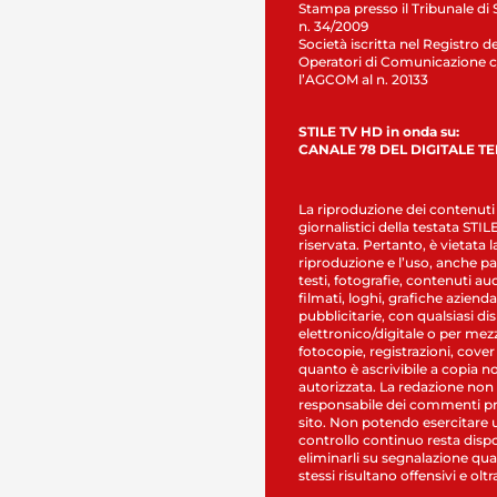
Stampa presso il Tribunale di 
n. 34/2009
Società iscritta nel Registro de
Operatori di Comunicazione c
l’AGCOM al n. 20133
STILE TV HD in onda su:
CANALE 78 DEL DIGITALE T
La riproduzione dei contenuti
giornalistici della testata STI
riservata. Pertanto, è vietata l
riproduzione e l’uso, anche par
testi, fotografie, contenuti au
filmati, loghi, grafiche aziendal
pubblicitarie, con qualsiasi di
elettronico/digitale o per mez
fotocopie, registrazioni, cover
quanto è ascrivibile a copia n
autorizzata. La redazione non
responsabile dei commenti pr
sito. Non potendo esercitare 
controllo continuo resta dispo
eliminarli su segnalazione qual
stessi risultano offensivi e oltr