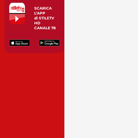
SCARICA
L’APP
di STILETV
HD
CANALE 78