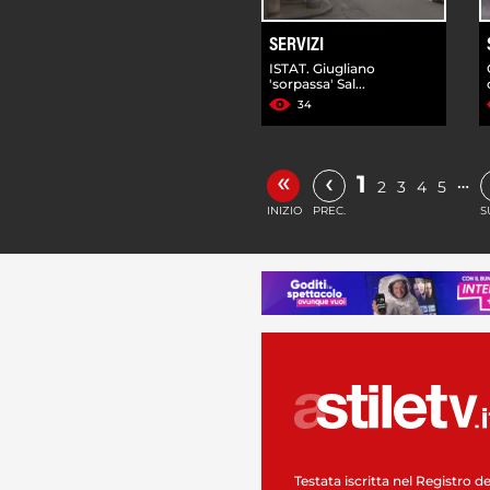
SERVIZI
ISTAT. Giugliano
'sorpassa' Sal...
34
«
‹
1
…
2
3
4
5
INIZIO
PREC.
S
Testata iscritta nel Registro de