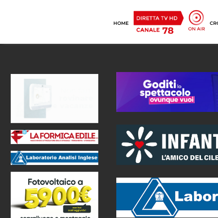
HOME
CR