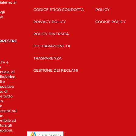
Salerno al
CODICE ETICO CONDOTTA
POLICY
gli
/o
PRIVACY POLICY
COOKIE POLICY
POLICY DIVERSITÀ
ERRESTRE
DICHIARAZIONE DI
TRASPARENZA
LETV è
a
GESTIONE DEI RECLAMI
ziale, di
dio/video,
i e
spositivo
zo di
 e tutto
on
 è
esenti sul
un
nibile ad
ora gli
aggiosi.