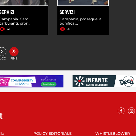
SERVIZI
SERVIZI
Campania. Caro
Campania, prosegue la
carburanti, pror...
bonifica ...
41
40
»
›
UCC.
FINE
lla
POLICY EDITORIALE
WHISTLEBLOWER