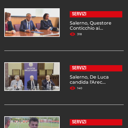
SERVIZI
Salerno, Questore
Conticchio ai...
318
SERVIZI
Salerno, De Luca
candida l'Arec...
140
SERVIZI