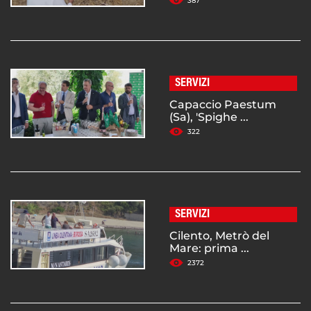
387
SERVIZI
Capaccio Paestum
(Sa), 'Spighe ...
322
SERVIZI
Cilento, Metrò del
Mare: prima ...
2372