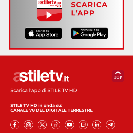
SCARICA
L’APP
Scarica l'app di STILE TV HD
STILE TV HD in onda su:
CANALE 78 DEL DIGITALE TERRESTRE