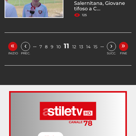
Salernitana, Giovane
tifoso a C...
125
«
»
‹
›
11
…
…
7
8
9
10
12
13
14
15
INIZIO
PREC.
SUCC.
FINE