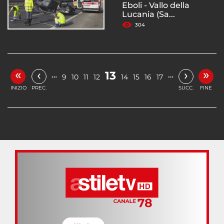
Eboli - Vallo della
Lucania (Sa...
304
«
»
‹
›
13
…
…
9
10
11
12
14
15
16
17
INIZIO
PREC.
SUCC.
FINE