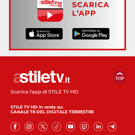
SCARICA
L’APP
Scarica l'app di STILE TV HD
STILE TV HD in onda su:
CANALE 78 DEL DIGITALE TERRESTRE