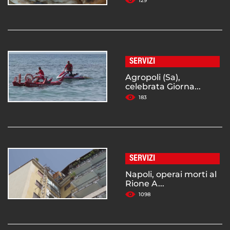
129
SERVIZI
Agropoli (Sa),
celebrata Giorna...
183
SERVIZI
Napoli, operai morti al
Rione A...
1098