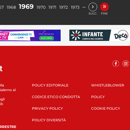
»
›
1969
…
67
1968
1970
1971
1972
1973
SUCC.
FINE
lla
POLICY EDITORIALE
WHISTLEBLOWER
Salerno al
CODICE ETICO CONDOTTA
POLICY
gli
/o
PRIVACY POLICY
COOKIE POLICY
POLICY DIVERSITÀ
ERRESTRE