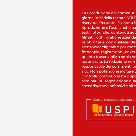
La riproduzione dei contenuti
giornalistici della testata STI
riservata. Pertanto, è vietata l
riproduzione e l’uso, anche par
testi, fotografie, contenuti au
filmati, loghi, grafiche aziendal
pubblicitarie, con qualsiasi di
elettronico/digitale o per mez
fotocopie, registrazioni, cover
quanto è ascrivibile a copia n
autorizzata. La redazione non
responsabile dei commenti pr
sito. Non potendo esercitare 
controllo continuo resta dispo
eliminarli su segnalazione qual
stessi risultano offensivi e oltr