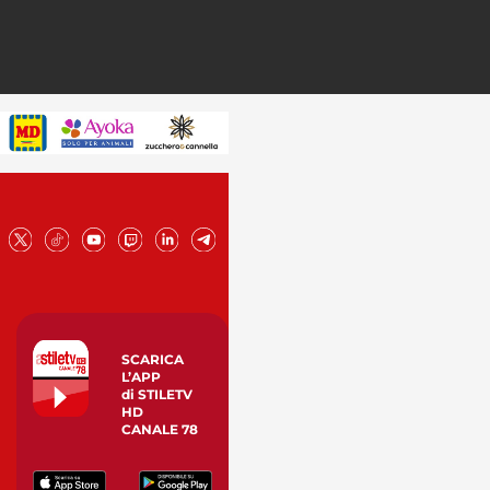
SCARICA
L’APP
di STILETV
HD
CANALE 78