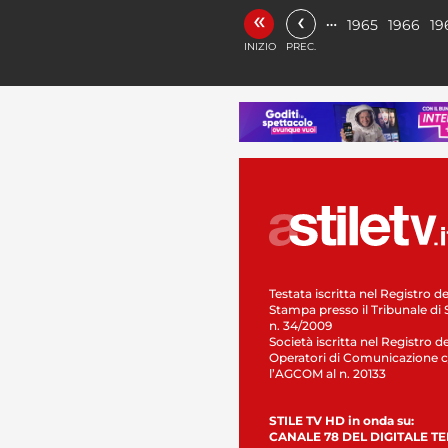
«
‹
…
1965
1966
19
INIZIO
PREC.
Testata iscritta nel Registro de
Stampa presso il Tribunale di 
n. 34/2009
Società iscritta nel Registro de
Operatori di Comunicazione c
l’AGCOM al n. 20133
STILE TV HD in onda su:
CANALE 78 DEL DIGITALE T