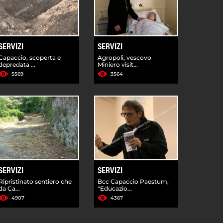
SERVIZI
SERVIZI
Capaccio, scoperta e
Agropoli, vescovo
depredata ...
Miniero visit...
5569
3564
SERVIZI
SERVIZI
Ripristinato sentiero che
Bcc Capaccio Paestum,
da Ca...
"Educazio...
4907
4367