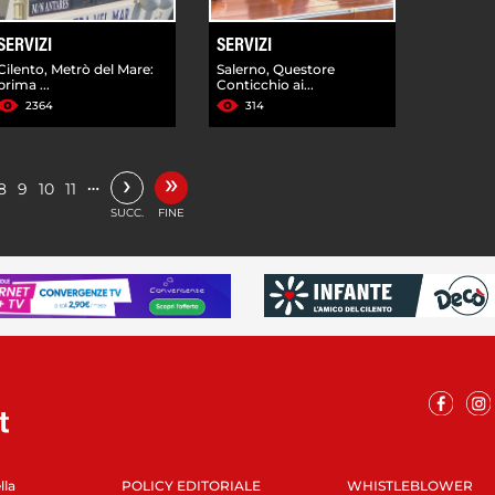
SERVIZI
SERVIZI
Cilento, Metrò del Mare:
Salerno, Questore
prima ...
Conticchio ai...
2364
314
»
›
…
8
9
10
11
SUCC.
FINE
lla
POLICY EDITORIALE
WHISTLEBLOWER