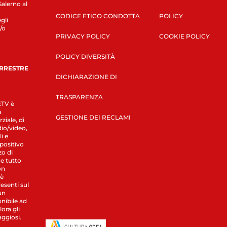
Salerno al
CODICE ETICO CONDOTTA
POLICY
gli
/o
PRIVACY POLICY
COOKIE POLICY
POLICY DIVERSITÀ
ERRESTRE
DICHIARAZIONE DI
TRASPARENZA
LETV è
a
GESTIONE DEI RECLAMI
ziale, di
dio/video,
i e
spositivo
zo di
 e tutto
on
 è
esenti sul
un
nibile ad
ora gli
aggiosi.