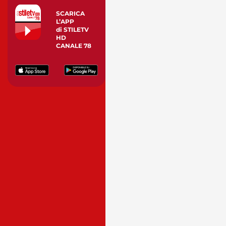
SCARICA
L’APP
di STILETV
HD
CANALE 78