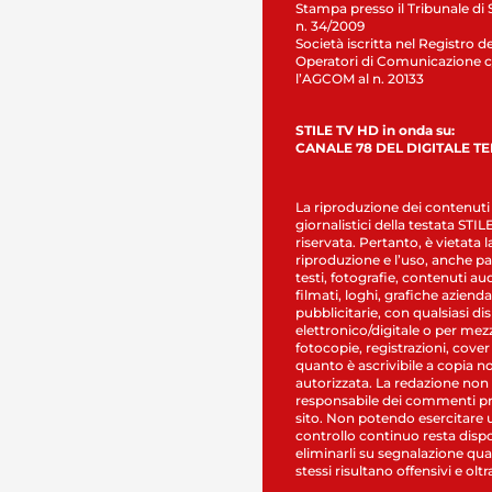
Stampa presso il Tribunale di 
n. 34/2009
Società iscritta nel Registro de
Operatori di Comunicazione c
l’AGCOM al n. 20133
STILE TV HD in onda su:
CANALE 78 DEL DIGITALE T
La riproduzione dei contenuti
giornalistici della testata STI
riservata. Pertanto, è vietata l
riproduzione e l’uso, anche par
testi, fotografie, contenuti au
filmati, loghi, grafiche aziendal
pubblicitarie, con qualsiasi di
elettronico/digitale o per mez
fotocopie, registrazioni, cover
quanto è ascrivibile a copia n
autorizzata. La redazione non
responsabile dei commenti pr
sito. Non potendo esercitare 
controllo continuo resta dispo
eliminarli su segnalazione qual
stessi risultano offensivi e oltr