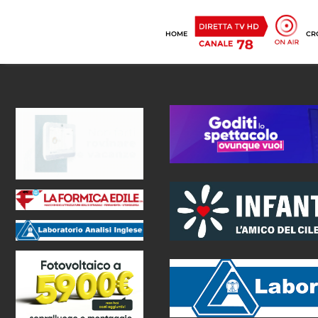
HOME
CR