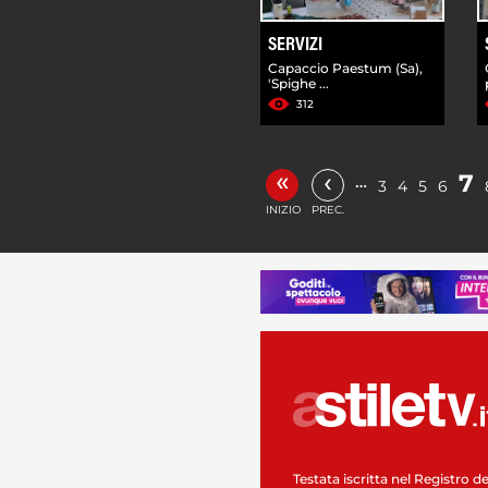
SERVIZI
Capaccio Paestum (Sa),
'Spighe ...
312
«
‹
7
…
3
4
5
6
INIZIO
PREC.
Testata iscritta nel Registro de