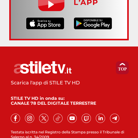
L’APP
Scarica l'app di STILE TV HD
STILE TV HD in onda su:
CANALE 78 DEL DIGITALE TERRESTRE
Testata iscritta nel Registro della Stampa presso il Tribunale di
Salerno al n. 34/2009