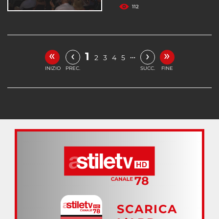
112
«
»
‹
›
1
…
2
3
4
5
INIZIO
PREC.
SUCC.
FINE
SCARICA