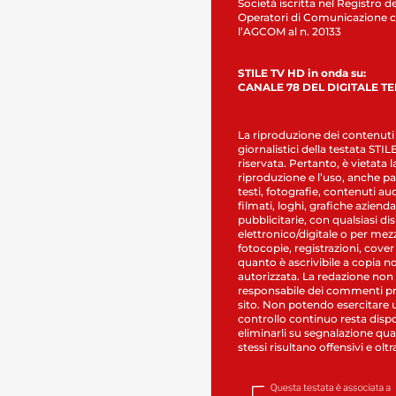
Società iscritta nel Registro de
Operatori di Comunicazione c
l’AGCOM al n. 20133
STILE TV HD in onda su:
CANALE 78 DEL DIGITALE T
La riproduzione dei contenuti
giornalistici della testata STI
riservata. Pertanto, è vietata l
riproduzione e l’uso, anche par
testi, fotografie, contenuti au
filmati, loghi, grafiche aziendal
pubblicitarie, con qualsiasi di
elettronico/digitale o per mez
fotocopie, registrazioni, cover
quanto è ascrivibile a copia n
autorizzata. La redazione non
responsabile dei commenti pr
sito. Non potendo esercitare 
controllo continuo resta dispo
eliminarli su segnalazione qual
stessi risultano offensivi e oltr