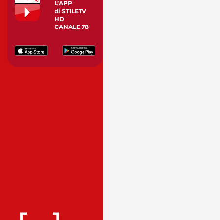
L’APP
di STILETV
HD
CANALE 78