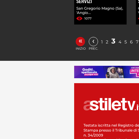
SERVIZI
San Gregorio Magno (Sa),
'Angio...
1077
«
‹
3
1
2
4
5
6
7
INIZIO
PREC.
Testata iscritta nel Registro de
Stampa presso il Tribunale di 
n. 34/2009