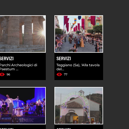
SERVIZI
SERVIZI
Parchi Archeologici di
Teggiano (Sa), 'Alla tavola
Paestum ...
del...
96
77