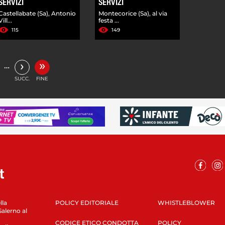
SERVIZI
SERVIZI
Castellabate (Sa), Antonio
Montecorice (Sa), al via
Vill...
festa ...
115
149
»
›
…
SUCC.
FINE
lla
POLICY EDITORIALE
WHISTLEBLOWER
Salerno al
CODICE ETICO CONDOTTA
POLICY