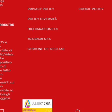
gli
/o
PRIVACY POLICY
COOKIE POLICY
POLICY DIVERSITÀ
ERRESTRE
DICHIARAZIONE DI
TRASPARENZA
LETV è
a
GESTIONE DEI RECLAMI
ziale, di
dio/video,
i e
spositivo
zo di
 e tutto
on
 è
esenti sul
un
nibile ad
ora gli
aggiosi.