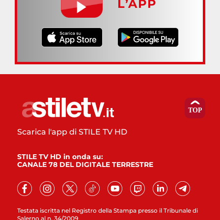
L’APP
Scarica l'app di STILE TV HD
STILE TV HD in onda su:
CANALE 78 DEL DIGITALE TERRESTRE
Testata iscritta nel Registro della Stampa presso il Tribunale di
Salerno al n. 34/2009