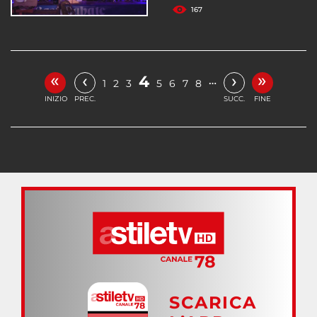
167
«
»
‹
›
4
…
1
2
3
5
6
7
8
INIZIO
PREC.
SUCC.
FINE
SCARICA