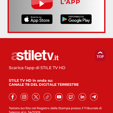
L’APP
Scarica l'app di STILE TV HD
STILE TV HD in onda su:
CANALE 78 DEL DIGITALE TERRESTRE
Testata iscritta nel Registro della Stampa presso il Tribunale di
Salerno al n. 34/2009