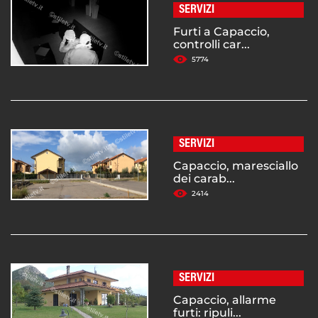
SERVIZI
Furti a Capaccio,
controlli car...
5774
SERVIZI
Capaccio, maresciallo
dei carab...
2414
SERVIZI
Capaccio, allarme
furti: ripuli...