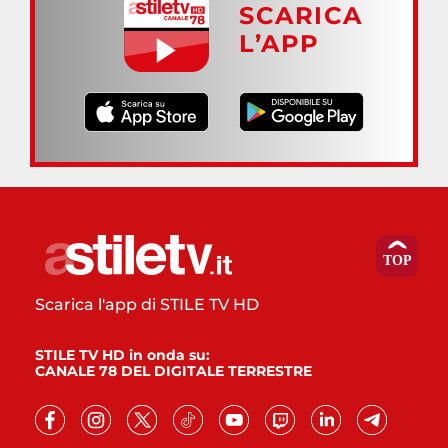
SCARICA
L’APP
Scarica l'app di STILE TV HD
STILE TV HD in onda su:
CANALE 78 DEL DIGITALE TERRESTRE