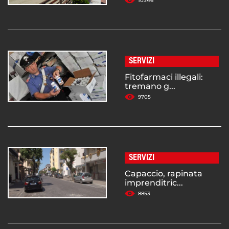
10346
SERVIZI
Fitofarmaci illegali:
tremano g...
9705
SERVIZI
Capaccio, rapinata
imprenditric...
8853