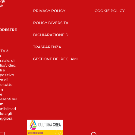
gli
/o
PRIVACY POLICY
COOKIE POLICY
POLICY DIVERSITÀ
ERRESTRE
DICHIARAZIONE DI
TRASPARENZA
LETV è
a
GESTIONE DEI RECLAMI
ziale, di
dio/video,
i e
spositivo
zo di
 e tutto
on
 è
esenti sul
un
nibile ad
ora gli
aggiosi.