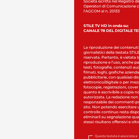
Società iscritta nel Registro de
Operatori di Comunicazione c
l’AGCOM al n. 20133
STILE TV HD in onda su:
CANALE 78 DEL DIGITALE T
La riproduzione dei contenuti
giornalistici della testata STI
riservata. Pertanto, è vietata l
riproduzione e l’uso, anche par
testi, fotografie, contenuti au
filmati, loghi, grafiche aziendal
pubblicitarie, con qualsiasi di
elettronico/digitale o per mez
fotocopie, registrazioni, cover
quanto è ascrivibile a copia n
autorizzata. La redazione non
responsabile dei commenti pr
sito. Non potendo esercitare 
controllo continuo resta dispo
eliminarli su segnalazione qual
stessi risultano offensivi e oltr