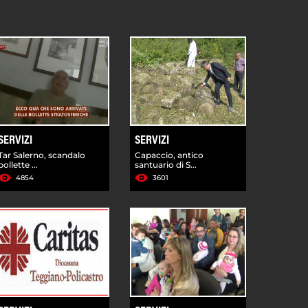
SERVIZI
SERVIZI
Tar Salerno, scandalo
Capaccio, antico
bollette ...
santuario di S...
4854
3601