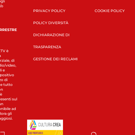
gli
/o
PRIVACY POLICY
COOKIE POLICY
POLICY DIVERSITÀ
ERRESTRE
DICHIARAZIONE DI
TRASPARENZA
LETV è
a
GESTIONE DEI RECLAMI
ziale, di
dio/video,
i e
spositivo
zo di
 e tutto
on
 è
esenti sul
un
nibile ad
ora gli
aggiosi.