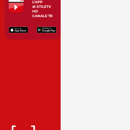
L’APP
di STILETV
HD
CANALE 78