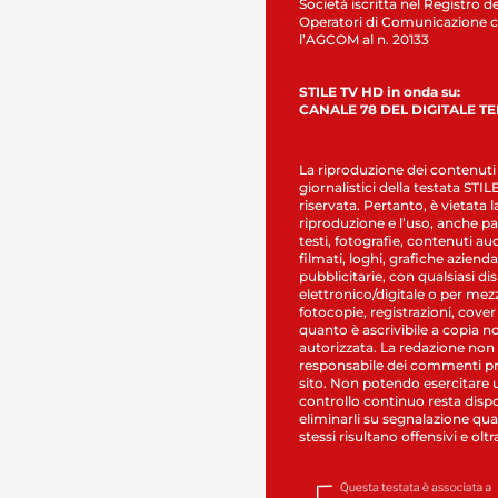
Società iscritta nel Registro de
Operatori di Comunicazione c
l’AGCOM al n. 20133
STILE TV HD in onda su:
CANALE 78 DEL DIGITALE T
La riproduzione dei contenuti
giornalistici della testata STI
riservata. Pertanto, è vietata l
riproduzione e l’uso, anche par
testi, fotografie, contenuti au
filmati, loghi, grafiche aziendal
pubblicitarie, con qualsiasi di
elettronico/digitale o per mez
fotocopie, registrazioni, cover
quanto è ascrivibile a copia n
autorizzata. La redazione non
responsabile dei commenti pr
sito. Non potendo esercitare 
controllo continuo resta dispo
eliminarli su segnalazione qual
stessi risultano offensivi e oltr