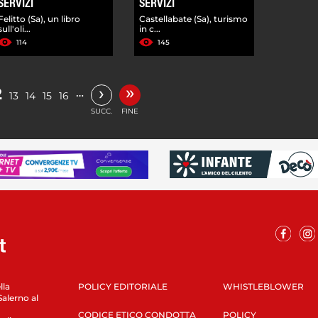
SERVIZI
SERVIZI
Felitto (Sa), un libro
Castellabate (Sa), turismo
sull'oli...
in c...
114
145
»
›
2
…
13
14
15
16
SUCC.
FINE
lla
POLICY EDITORIALE
WHISTLEBLOWER
Salerno al
CODICE ETICO CONDOTTA
POLICY