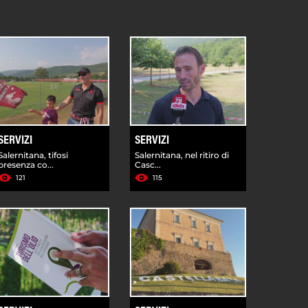
SERVIZI
SERVIZI
Salernitana, tifosi
Salernitana, nel ritiro di
presenza co...
Casc...
121
115