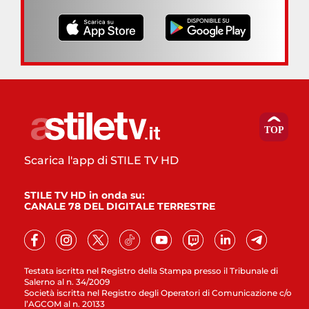
Scarica l'app di STILE TV HD
STILE TV HD in onda su:
CANALE 78 DEL DIGITALE TERRESTRE
Testata iscritta nel Registro della Stampa presso il Tribunale di
Salerno al n. 34/2009
Società iscritta nel Registro degli Operatori di Comunicazione c/o
l’AGCOM al n. 20133