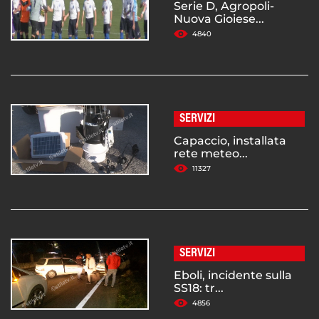
Serie D, Agropoli-
Nuova Gioiese...
4840
SERVIZI
Capaccio, installata
rete meteo...
11327
SERVIZI
Eboli, incidente sulla
SS18: tr...
4856