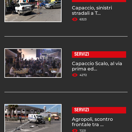
Capaccio, sinistri
stradali a T...
6323
SERVIZI
Capaccio Scalo, al via
prima ed...
4272
SERVIZI
Agropoli, scontro
frontale tra ...
7231