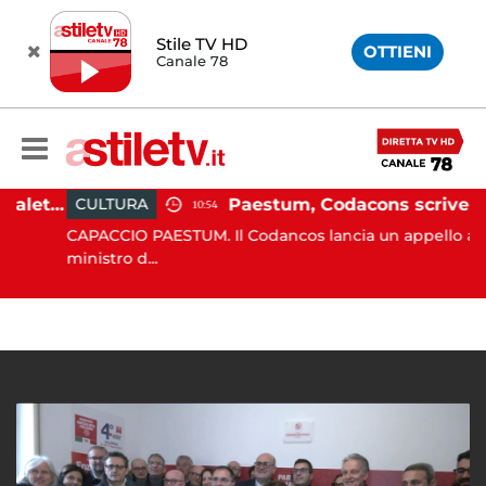
Stile TV HD
OTTIENI
Canale 78
Martina Carbonaro, braccialetto elettronico per i genitori della 14enne uccisa dall'ex
Paestum, Codacons scrive al ministro Giuli: "Rilanciare scavi dell'Anfiteatro nell'area archeologica"
CULTURA
10:54
CAPACCIO PAESTUM. Il Codancos lancia un appello al
ministro d...