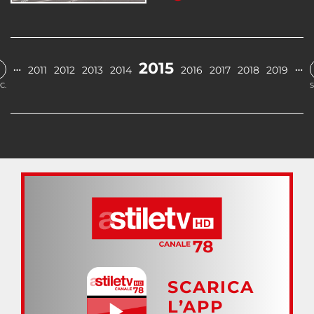
2015
…
…
2011
2012
2013
2014
2016
2017
2018
2019
C.
S
SCARICA
L’APP