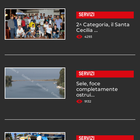
SERVIZI
2^ Categoria, il Santa
Cecilia ...
4293
SERVIZI
Sele, foce
completamente
ostrui...
9132
SERVIZI