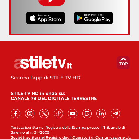
Scarica l'app di STILE TV HD
STILE TV HD in onda su:
CANALE 78 DEL DIGITALE TERRESTRE
Testata iscritta nel Registro della Stampa presso il Tribunale di
Salerno al n. 34/2009
Società iscritta nel Registro degli Operatori di Comunicazione c/o