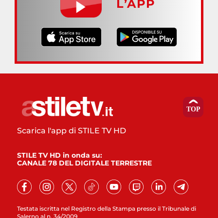
L’APP
Scarica l'app di STILE TV HD
STILE TV HD in onda su:
CANALE 78 DEL DIGITALE TERRESTRE
Testata iscritta nel Registro della Stampa presso il Tribunale di
Salerno al n. 34/2009