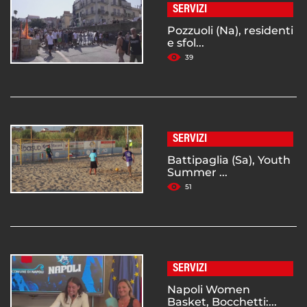
SERVIZI
Pozzuoli (Na), residenti
e sfol...
39
SERVIZI
Battipaglia (Sa), Youth
Summer ...
51
SERVIZI
Napoli Women
Basket, Bocchetti:...