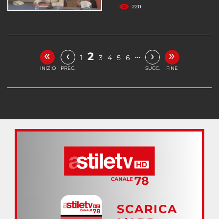
220
«
»
‹
›
2
…
1
3
4
5
6
INIZIO
PREC.
SUCC.
FINE
SCARICA