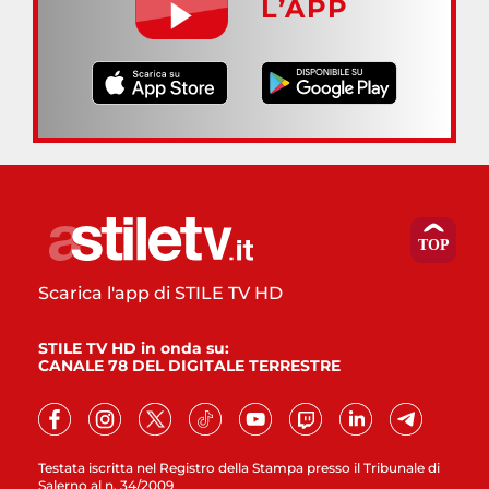
L’APP
Scarica l'app di STILE TV HD
STILE TV HD in onda su:
CANALE 78 DEL DIGITALE TERRESTRE
Testata iscritta nel Registro della Stampa presso il Tribunale di
Salerno al n. 34/2009