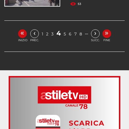
53
«
»
‹
›
4
…
1
2
3
5
6
7
8
INIZIO
PREC.
SUCC.
FINE
SCARICA