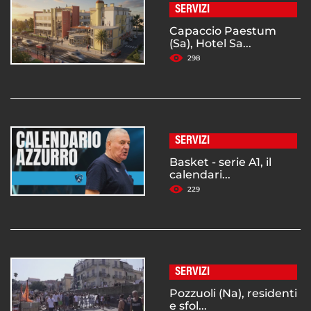
SERVIZI
Capaccio Paestum
(Sa), Hotel Sa...
298
SERVIZI
Basket - serie A1, il
calendari...
229
SERVIZI
Pozzuoli (Na), residenti
e sfol...