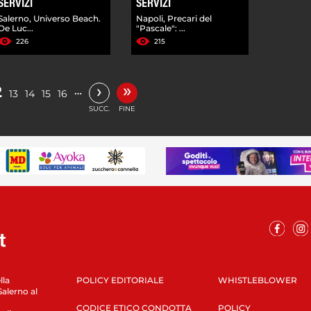
SERVIZI
SERVIZI
Salerno, Universo Beach.
Napoli, Precari del
De Luc...
"Pascale": ...
226
215
»
›
2
…
13
14
15
16
SUCC.
FINE
lla
POLICY EDITORIALE
WHISTLEBLOWER
Salerno al
CODICE ETICO CONDOTTA
POLICY