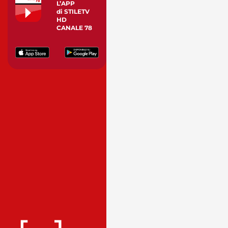
L’APP
di STILETV
HD
CANALE 78