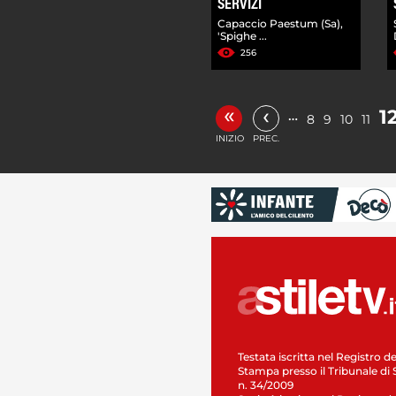
SERVIZI
Capaccio Paestum (Sa),
'Spighe ...
256
«
‹
1
…
8
9
10
11
INIZIO
PREC.
Testata iscritta nel Registro de
Stampa presso il Tribunale di 
n. 34/2009