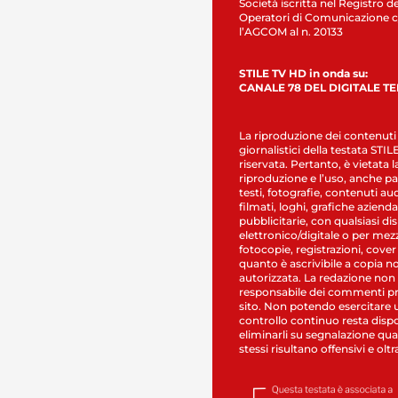
Società iscritta nel Registro de
Operatori di Comunicazione c
l’AGCOM al n. 20133
STILE TV HD in onda su:
CANALE 78 DEL DIGITALE T
La riproduzione dei contenuti
giornalistici della testata STI
riservata. Pertanto, è vietata l
riproduzione e l’uso, anche par
testi, fotografie, contenuti au
filmati, loghi, grafiche aziendal
pubblicitarie, con qualsiasi di
elettronico/digitale o per mez
fotocopie, registrazioni, cover
quanto è ascrivibile a copia n
autorizzata. La redazione non
responsabile dei commenti pr
sito. Non potendo esercitare 
controllo continuo resta dispo
eliminarli su segnalazione qual
stessi risultano offensivi e oltr