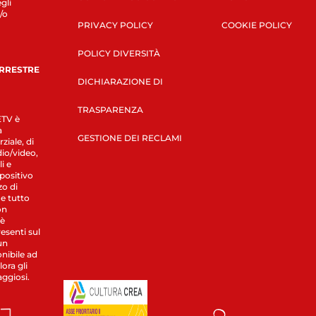
gli
/o
PRIVACY POLICY
COOKIE POLICY
POLICY DIVERSITÀ
ERRESTRE
DICHIARAZIONE DI
TRASPARENZA
LETV è
a
GESTIONE DEI RECLAMI
ziale, di
dio/video,
i e
spositivo
zo di
 e tutto
on
 è
esenti sul
un
nibile ad
ora gli
aggiosi.