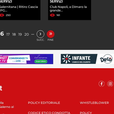
SERVIZI
SERVIZI
Salernitana | Ritiro Cascia
Club Napoli, a Dimaro la
(PG...
grande...
250
161
»
›
16
…
17
18
19
20
SUCC.
FINE
lla
POLICY EDITORIALE
WHISTLEBLOWER
Salerno al
CODICE ETICO CONDOTTA
POLICY