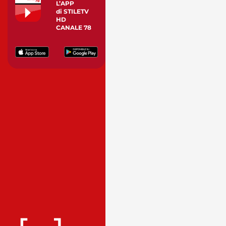
L’APP
di STILETV
HD
CANALE 78