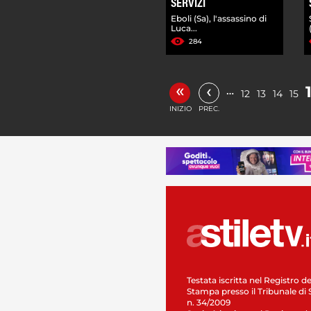
SERVIZI
Eboli (Sa), l'assassino di
Luca...
284
«
‹
…
12
13
14
15
INIZIO
PREC.
Testata iscritta nel Registro de
Stampa presso il Tribunale di 
n. 34/2009