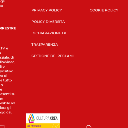
gli
/o
PRIVACY POLICY
COOKIE POLICY
POLICY DIVERSITÀ
ERRESTRE
DICHIARAZIONE DI
TRASPARENZA
LETV è
a
GESTIONE DEI RECLAMI
ziale, di
dio/video,
i e
spositivo
zo di
 e tutto
on
 è
esenti sul
un
nibile ad
ora gli
aggiosi.