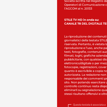
Società iscritta nel Registro de
Operatori di Comunicazione c
l’AGCOM al n. 20133
STILE TV HD in onda su:
CANALE 78 DEL DIGITALE T
La riproduzione dei contenuti
giornalistici della testata STI
riservata. Pertanto, è vietata l
riproduzione e l’uso, anche par
testi, fotografie, contenuti au
filmati, loghi, grafiche aziendal
pubblicitarie, con qualsiasi di
elettronico/digitale o per mez
fotocopie, registrazioni, cover
quanto è ascrivibile a copia n
autorizzata. La redazione non
responsabile dei commenti pr
sito. Non potendo esercitare 
controllo continuo resta dispo
eliminarli su segnalazione qual
stessi risultano offensivi e oltr