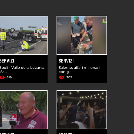
SERVIZI
SERVIZI
Eboli - Vallo della Lucania
Salerno, affari milionari
(Sa...
con g...
319
209