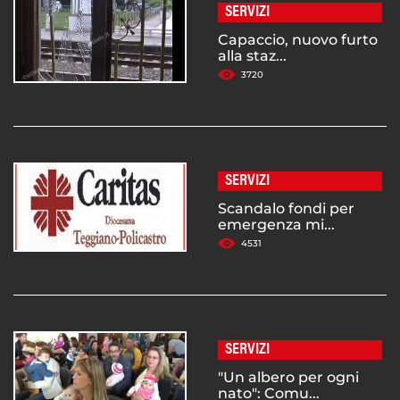
SERVIZI
Capaccio, nuovo furto
alla staz...
3720
SERVIZI
Scandalo fondi per
emergenza mi...
4531
SERVIZI
"Un albero per ogni
nato": Comu...