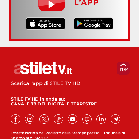
L’APP
Scarica l'app di STILE TV HD
STILE TV HD in onda su:
CANALE 78 DEL DIGITALE TERRESTRE
Testata iscritta nel Registro della Stampa presso il Tribunale di
Salerno al n. 34/2009