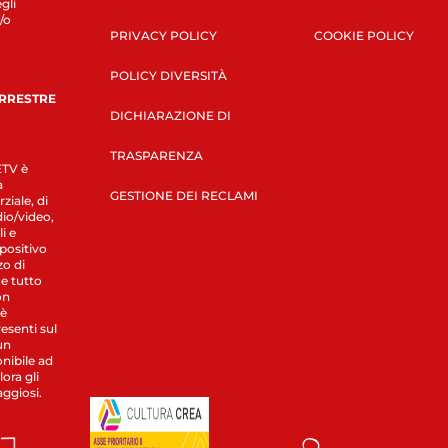
gli
/o
PRIVACY POLICY
COOKIE POLICY
POLICY DIVERSITÀ
ERRESTRE
DICHIARAZIONE DI
TRASPARENZA
LETV è
a
GESTIONE DEI RECLAMI
ziale, di
dio/video,
i e
spositivo
zo di
 e tutto
on
 è
esenti sul
un
nibile ad
ora gli
aggiosi.