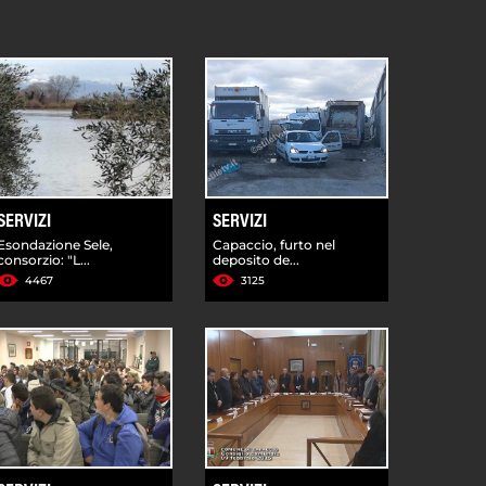
SERVIZI
SERVIZI
Esondazione Sele,
Capaccio, furto nel
consorzio: "L...
deposito de...
4467
3125