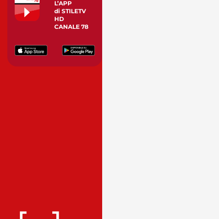
L’APP
di STILETV
HD
CANALE 78