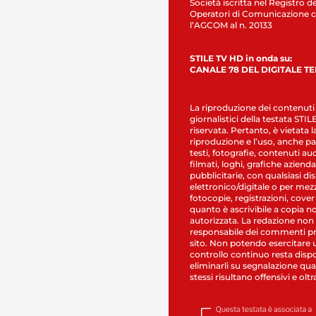
Società iscritta nel Registro de
Operatori di Comunicazione c
l’AGCOM al n. 20133
STILE TV HD in onda su:
CANALE 78 DEL DIGITALE T
La riproduzione dei contenuti
giornalistici della testata STI
riservata. Pertanto, è vietata l
riproduzione e l’uso, anche par
testi, fotografie, contenuti au
filmati, loghi, grafiche aziendal
pubblicitarie, con qualsiasi di
elettronico/digitale o per mez
fotocopie, registrazioni, cover
quanto è ascrivibile a copia n
autorizzata. La redazione non
responsabile dei commenti pr
sito. Non potendo esercitare 
controllo continuo resta dispo
eliminarli su segnalazione qual
stessi risultano offensivi e oltr