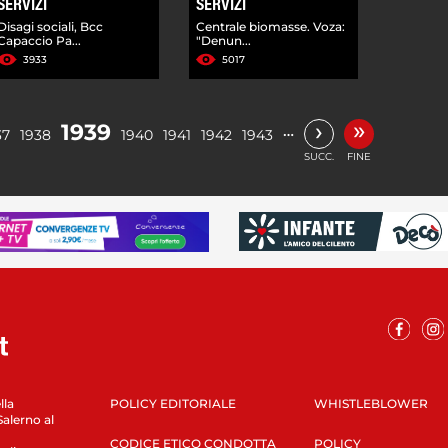
SERVIZI
SERVIZI
Disagi sociali, Bcc
Centrale biomasse. Voza:
Capaccio Pa...
"Denun...
3933
5017
»
›
1939
…
37
1938
1940
1941
1942
1943
SUCC.
FINE
lla
POLICY EDITORIALE
WHISTLEBLOWER
Salerno al
CODICE ETICO CONDOTTA
POLICY