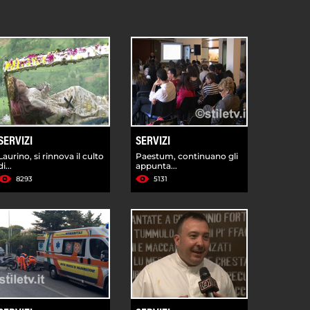
SERVIZI
SERVIZI
Laurino, si rinnova il culto
Paestum, continuano gli
di...
appunta...
8293
5131