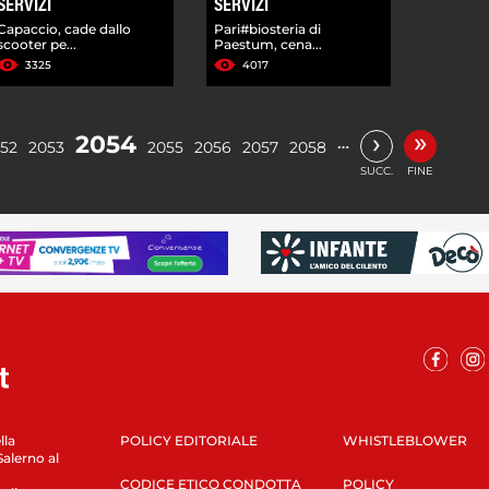
SERVIZI
SERVIZI
Capaccio, cade dallo
Pari#biosteria di
scooter pe...
Paestum, cena...
3325
4017
»
›
2054
…
52
2053
2055
2056
2057
2058
SUCC.
FINE
lla
POLICY EDITORIALE
WHISTLEBLOWER
Salerno al
CODICE ETICO CONDOTTA
POLICY