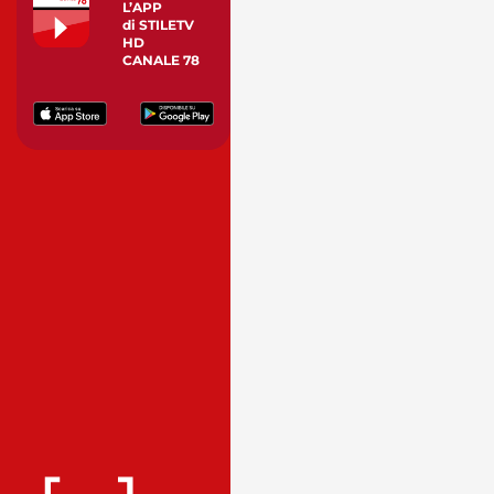
L’APP
di STILETV
HD
CANALE 78