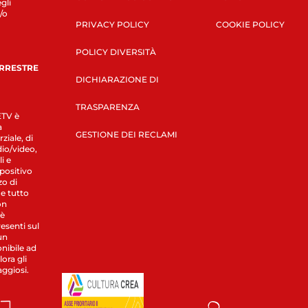
gli
/o
PRIVACY POLICY
COOKIE POLICY
POLICY DIVERSITÀ
ERRESTRE
DICHIARAZIONE DI
TRASPARENZA
LETV è
a
GESTIONE DEI RECLAMI
ziale, di
dio/video,
i e
spositivo
zo di
 e tutto
on
 è
esenti sul
un
nibile ad
ora gli
aggiosi.