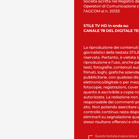
Società iscritta nel Registro de
Operatori di Comunicazione c
l’AGCOM al n. 20133
STILE TV HD in onda su:
CANALE 78 DEL DIGITALE T
La riproduzione dei contenuti
giornalistici della testata STI
riservata. Pertanto, è vietata l
riproduzione e l’uso, anche par
testi, fotografie, contenuti au
filmati, loghi, grafiche aziendal
pubblicitarie, con qualsiasi di
elettronico/digitale o per mez
fotocopie, registrazioni, cover
quanto è ascrivibile a copia n
autorizzata. La redazione non
responsabile dei commenti pr
sito. Non potendo esercitare 
controllo continuo resta dispo
eliminarli su segnalazione qual
stessi risultano offensivi e oltr