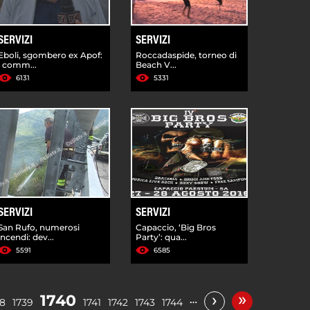
SERVIZI
SERVIZI
Eboli, sgombero ex Apof:
Roccadaspide, torneo di
i comm...
Beach V...
6131
5331
SERVIZI
SERVIZI
San Rufo, numerosi
Capaccio, ‘Big Bros
incendi: dev...
Party’: qua...
5591
6585
»
›
1740
…
38
1739
1741
1742
1743
1744