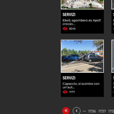
SERVIZI
Eboli, sgombero ex Apof:
crocev...
8245
SERVIZI
Capaccio, si scontra con
un’aut...
7177
«
‹
…
1736
1737
17