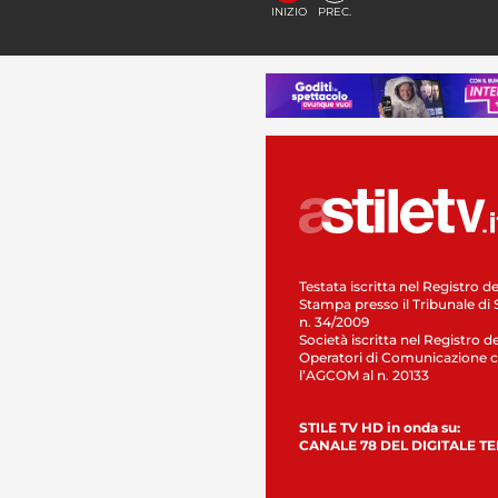
INIZIO
PREC.
Testata iscritta nel Registro de
Stampa presso il Tribunale di 
n. 34/2009
Società iscritta nel Registro de
Operatori di Comunicazione c
l’AGCOM al n. 20133
STILE TV HD in onda su:
CANALE 78 DEL DIGITALE T