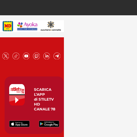
SCARICA
L’APP
di STILETV
HD
CANALE 78