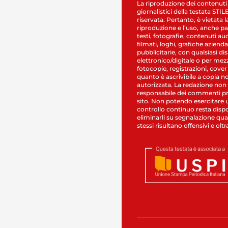
La riproduzione dei contenuti
giornalistici della testata STI
riservata. Pertanto, è vietata l
riproduzione e l’uso, anche par
testi, fotografie, contenuti au
filmati, loghi, grafiche aziendal
pubblicitarie, con qualsiasi di
elettronico/digitale o per mez
fotocopie, registrazioni, cover
quanto è ascrivibile a copia n
autorizzata. La redazione non
responsabile dei commenti pr
sito. Non potendo esercitare 
controllo continuo resta dispo
eliminarli su segnalazione qual
stessi risultano offensivi e oltr