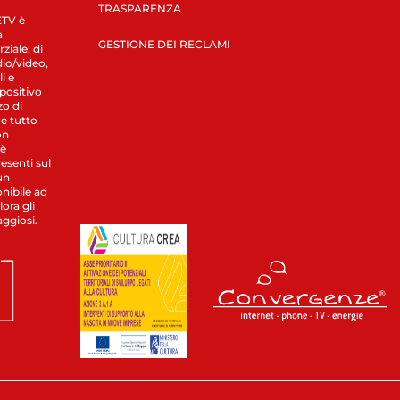
TRASPARENZA
LETV è
a
GESTIONE DEI RECLAMI
ziale, di
dio/video,
i e
spositivo
zo di
 e tutto
on
 è
esenti sul
un
nibile ad
ora gli
aggiosi.