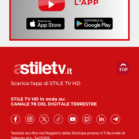
L’APP
Scarica l'app di STILE TV HD
STILE TV HD in onda su:
CANALE 78 DEL DIGITALE TERRESTRE
Testata iscritta nel Registro della Stampa presso il Tribunale di
Salerno al n. 34/2009