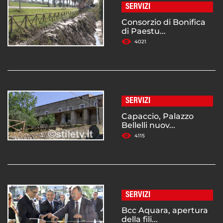
SERVIZI
Consorzio di Bonifica
di Paestu...
4021
SERVIZI
Capaccio, Palazzo
Bellelli nuov...
4115
SERVIZI
Bcc Aquara, apertura
della fili...