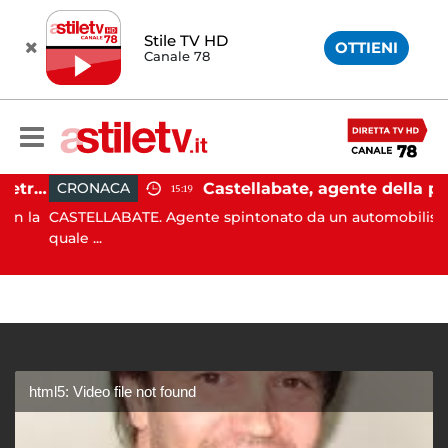
Stile TV HD
OTTIENI
Canale 78
Castellabate, barca di 12 metri resta incastrata sugli scogli: salvate 9 persone
Castellabate, agente della polizia locale aggredito per una multa: turista denunciato
CRONACA
15:19
 la
CASTELLABATE. Agente spintonato da un automobilista al
quale ...
html5: Video file not found