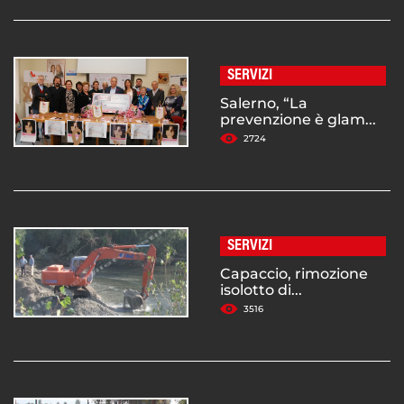
SERVIZI
Salerno, “La
prevenzione è glam...
2724
SERVIZI
Capaccio, rimozione
isolotto di...
3516