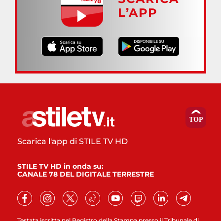
L’APP
Scarica l'app di STILE TV HD
STILE TV HD in onda su:
CANALE 78 DEL DIGITALE TERRESTRE
Testata iscritta nel Registro della Stampa presso il Tribunale di