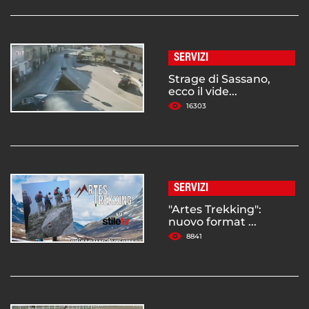
SERVIZI
Strage di Sassano,
ecco il vide...
16303
SERVIZI
"Artes Trekking":
nuovo format ...
8841