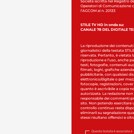
Società iscritta nel Registro de
Operatori di Comunicazione c
l’AGCOM al n. 20133
STILE TV HD in onda su:
CANALE 78 DEL DIGITALE T
La riproduzione dei contenuti
giornalistici della testata STI
riservata. Pertanto, è vietata l
riproduzione e l’uso, anche par
testi, fotografie, contenuti au
filmati, loghi, grafiche aziendal
pubblicitarie, con qualsiasi di
elettronico/digitale o per mez
fotocopie, registrazioni, cover
quanto è ascrivibile a copia n
autorizzata. La redazione non
responsabile dei commenti pr
sito. Non potendo esercitare 
controllo continuo resta dispo
eliminarli su segnalazione qual
stessi risultano offensivi e oltr