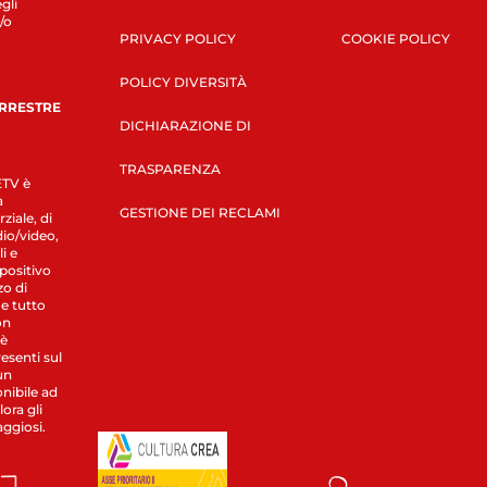
gli
/o
PRIVACY POLICY
COOKIE POLICY
POLICY DIVERSITÀ
ERRESTRE
DICHIARAZIONE DI
TRASPARENZA
LETV è
a
GESTIONE DEI RECLAMI
ziale, di
dio/video,
i e
spositivo
zo di
 e tutto
on
 è
esenti sul
un
nibile ad
ora gli
aggiosi.