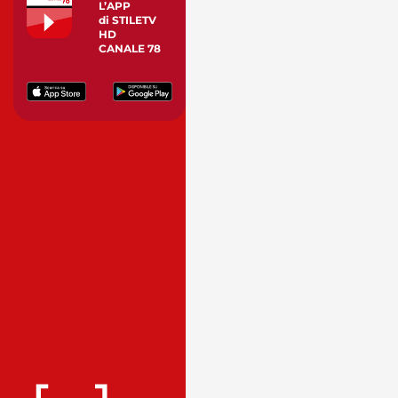
L’APP
di STILETV
HD
CANALE 78