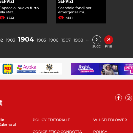
SERVIZI
SERVIZI
Capaccio, nuovo furto
Scandalo fondi per
alla staz...
emergenza mi...
3722
4531
»
›
1904
…
02
1903
1905
1906
1907
1908
SUCC.
FINE
lla
POLICY EDITORIALE
WHISTLEBLOWER
Salerno al
CODICE ETICO CONDOTTA
POLICY