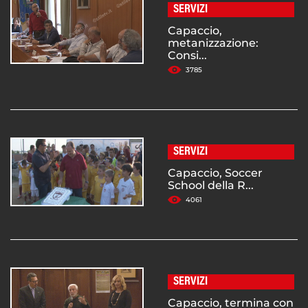
SERVIZI
Capaccio,
metanizzazione:
Consi...
3785
SERVIZI
Capaccio, Soccer
School della R...
4061
SERVIZI
Capaccio, termina con