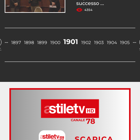
successo ...
4354
1901
…
…
1897
1898
1899
1900
1902
1903
1904
1905
.
SCARICA