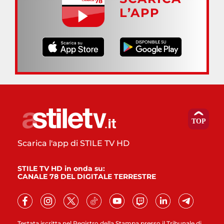
L’APP
Scarica l'app di STILE TV HD
STILE TV HD in onda su:
CANALE 78 DEL DIGITALE TERRESTRE
Testata iscritta nel Registro della Stampa presso il Tribunale di