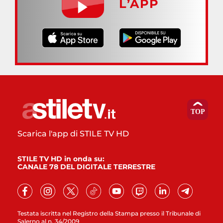
L’APP
Scarica l'app di STILE TV HD
STILE TV HD in onda su:
CANALE 78 DEL DIGITALE TERRESTRE
Testata iscritta nel Registro della Stampa presso il Tribunale di
Salerno al n. 34/2009