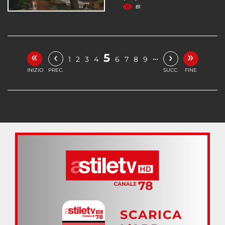
81
«
»
‹
›
5
…
1
2
3
4
6
7
8
9
INIZIO
PREC.
SUCC.
FINE
SCARICA