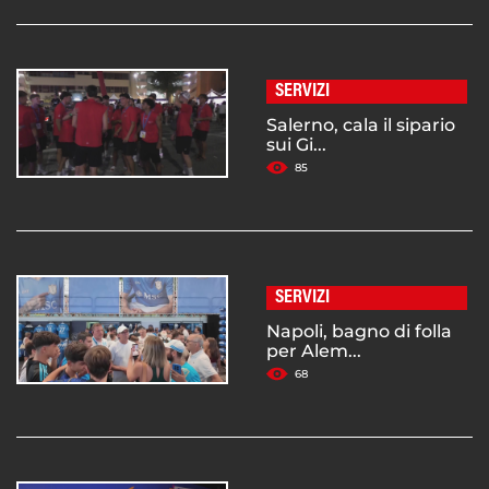
SERVIZI
Salerno, cala il sipario
sui Gi...
85
SERVIZI
Napoli, bagno di folla
per Alem...
68