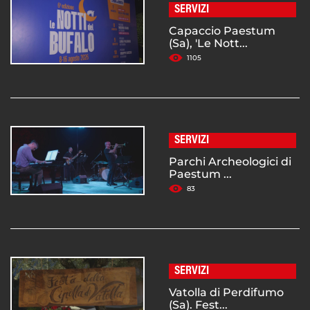
SERVIZI
Capaccio Paestum
(Sa), 'Le Nott...
1105
SERVIZI
Parchi Archeologici di
Paestum ...
83
SERVIZI
Vatolla di Perdifumo
(Sa). Fest...