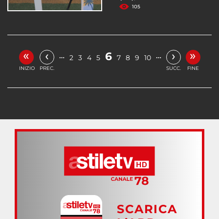
105
«
»
‹
›
6
…
…
2
3
4
5
7
8
9
10
INIZIO
PREC.
SUCC.
FINE
SCARICA