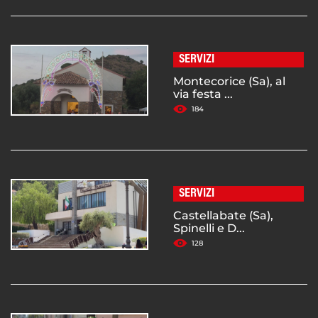
SERVIZI
Montecorice (Sa), al
via festa ...
184
SERVIZI
Castellabate (Sa),
Spinelli e D...
128