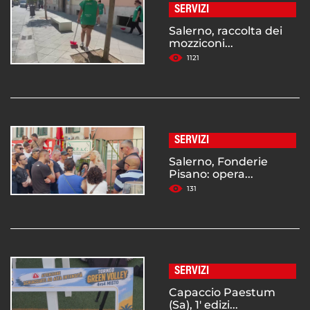
SERVIZI
Salerno, raccolta dei
mozziconi...
1121
SERVIZI
Salerno, Fonderie
Pisano: opera...
131
SERVIZI
Capaccio Paestum
(Sa), 1' edizi...