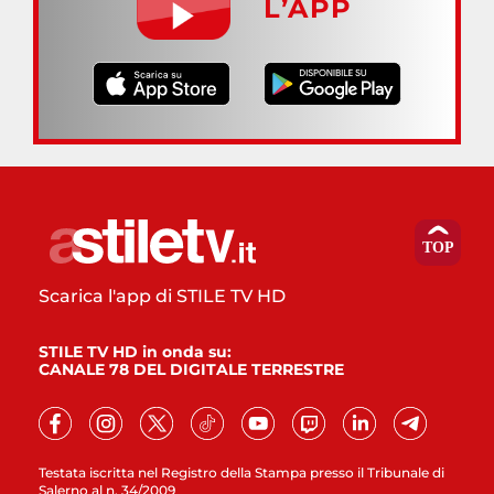
L’APP
Scarica l'app di STILE TV HD
STILE TV HD in onda su:
CANALE 78 DEL DIGITALE TERRESTRE
Testata iscritta nel Registro della Stampa presso il Tribunale di
Salerno al n. 34/2009